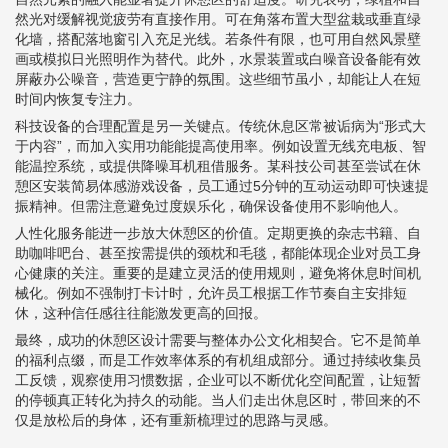
然光对缓解视觉疲劳有直接作用。可在角落布置大型盆栽或垂直绿
化墙，搭配落地窗引入充足光线。若条件有限，也可用自然风景壁
画或模拟日光照明作为替代。此外，水景装置或白噪音设备能有效
屏蔽办公噪音，营造更宁静的氛围。这些细节虽小，却能让人在短
时间内恢复专注力。
科技设备的合理配置是另一关键点。传统休息区常被诟病为“形式大
于内容”，而加入实用功能能提高使用率。例如设置无线充电板、智
能温控系统，或提供降噪耳机租借服务。某科技公司甚至尝试在休
憩区安装简易体感游戏设备，员工通过5分钟的互动运动即可快速提
振精神。但需注意避免过度娱乐化，确保设备使用不影响他人。
人性化服务能进一步放大休憩区的价值。定期更换的杂志书籍、自
助咖啡吧台、甚至按需提供的颈枕和毛毯，都能体现企业对员工身
心健康的关注。重要的是建立灵活的使用规则，避免将休息时间机
械化。例如不强制打卡计时，允许员工根据工作节奏自主安排短
休，这种信任感往往能激发更高的回报。
最终，成功的休憩区设计需要与整体办公文化相契合。它不是简单
的福利点缀，而是工作效率体系的有机组成部分。通过持续收集员
工反馈，观察使用习惯数据，企业可以不断优化空间配置，让短暂
的停顿真正转化为持久的动能。当人们走出休息区时，带回来的不
仅是放松后的身体，还有重新梳理过的思路与灵感。